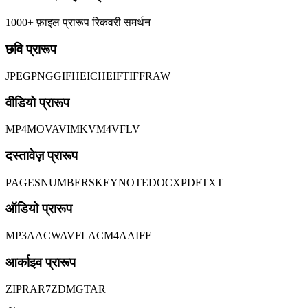
1000+ फ़ाइल प्रारूप रिकवरी समर्थन
छवि प्रारूप
JPEG
PNG
GIF
HEIC
HEIF
TIFF
RAW
वीडियो प्रारूप
MP4
MOV
AVI
MKV
M4V
FLV
दस्तावेज़ प्रारूप
PAGES
NUMBERS
KEYNOTE
DOCX
PDF
TXT
ऑडियो प्रारूप
MP3
AAC
WAV
FLAC
M4A
AIFF
आर्काइव प्रारूप
ZIP
RAR
7Z
DMG
TAR