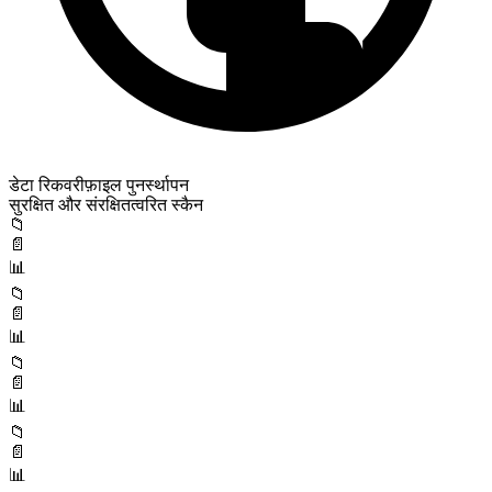
डेटा रिकवरी
फ़ाइल पुनर्स्थापन
सुरक्षित और संरक्षित
त्वरित स्कैन
📁
📄
📊
📁
📄
📊
📁
📄
📊
📁
📄
📊