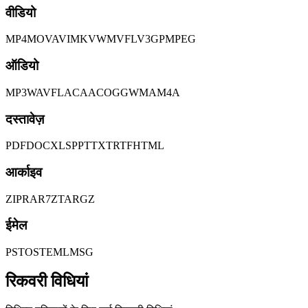
वीडियो
MP4
MOV
AVI
MKV
WMV
FLV
3GP
MPEG
ऑडियो
MP3
WAV
FLAC
AAC
OGG
WMA
M4A
दस्तावेज़
PDF
DOC
XLS
PPT
TXT
RTF
HTML
आर्काइव
ZIP
RAR
7Z
TAR
GZ
ईमेल
PST
OST
EML
MSG
रिकवरी विधियां