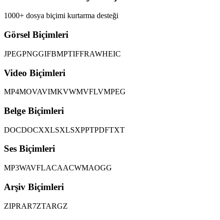
1000+ dosya biçimi kurtarma desteği
Görsel Biçimleri
JPEG
PNG
GIF
BMP
TIFF
RAW
HEIC
Video Biçimleri
MP4
MOV
AVI
MKV
WMV
FLV
MPEG
Belge Biçimleri
DOC
DOCX
XLS
XLSX
PPT
PDF
TXT
Ses Biçimleri
MP3
WAV
FLAC
AAC
WMA
OGG
Arşiv Biçimleri
ZIP
RAR
7Z
TAR
GZ