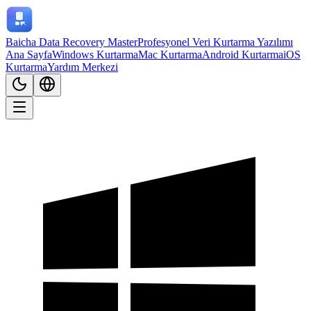
Baicha Data Recovery Master
Profesyonel Veri Kurtarma Yazılımı
Ana Sayfa
Windows Kurtarma
Mac Kurtarma
Android Kurtarma
iOS
Kurtarma
Yardım Merkezi