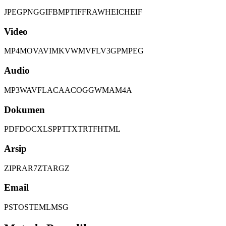
JPEG
PNG
GIF
BMP
TIFF
RAW
HEIC
HEIF
Video
MP4
MOV
AVI
MKV
WMV
FLV
3GP
MPEG
Audio
MP3
WAV
FLAC
AAC
OGG
WMA
M4A
Dokumen
PDF
DOC
XLS
PPT
TXT
RTF
HTML
Arsip
ZIP
RAR
7Z
TAR
GZ
Email
PST
OST
EML
MSG