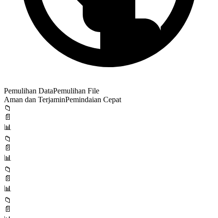
Pemulihan Data
Pemulihan File
Aman dan Terjamin
Pemindaian Cepat
📁
📄
📊
📁
📄
📊
📁
📄
📊
📁
📄