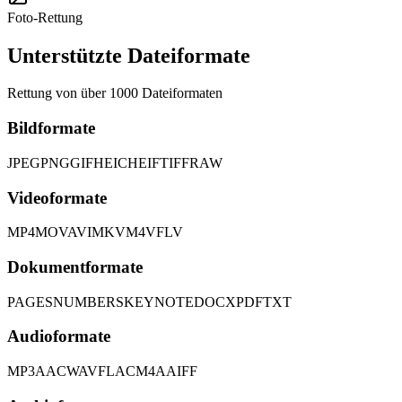
Foto-Rettung
Unterstützte Dateiformate
Rettung von über 1000 Dateiformaten
Bildformate
JPEG
PNG
GIF
HEIC
HEIF
TIFF
RAW
Videoformate
MP4
MOV
AVI
MKV
M4V
FLV
Dokumentformate
PAGES
NUMBERS
KEYNOTE
DOCX
PDF
TXT
Audioformate
MP3
AAC
WAV
FLAC
M4A
AIFF