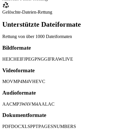
Gelöschte-Dateien-Rettung
Unterstützte Dateiformate
Rettung von über 1000 Dateiformaten
Bildformate
HEIC
HEIF
JPEG
PNG
GIF
RAW
LIVE
Videoformate
MOV
MP4
M4V
HEVC
Audioformate
AAC
MP3
WAV
M4A
ALAC
Dokumentformate
PDF
DOC
XLS
PPT
PAGES
NUMBERS