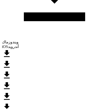
ويندوز
ماك
أندرويد
iOS