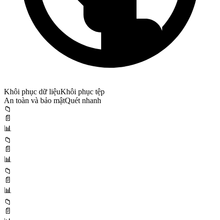
Khôi phục dữ liệu
Khôi phục tệp
An toàn và bảo mật
Quét nhanh
📁
📄
📊
📁
📄
📊
📁
📄
📊
📁
📄