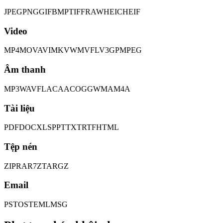
JPEG
PNG
GIF
BMP
TIFF
RAW
HEIC
HEIF
Video
MP4
MOV
AVI
MKV
WMV
FLV
3GP
MPEG
Âm thanh
MP3
WAV
FLAC
AAC
OGG
WMA
M4A
Tài liệu
PDF
DOC
XLS
PPT
TXT
RTF
HTML
Tệp nén
ZIP
RAR
7Z
TAR
GZ
Email
PST
OST
EML
MSG