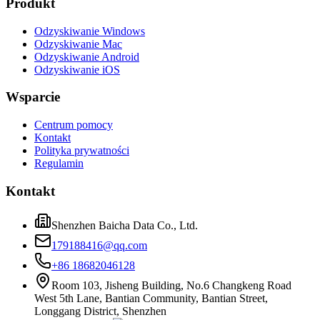
Produkt
Odzyskiwanie Windows
Odzyskiwanie Mac
Odzyskiwanie Android
Odzyskiwanie iOS
Wsparcie
Centrum pomocy
Kontakt
Polityka prywatności
Regulamin
Kontakt
Shenzhen Baicha Data Co., Ltd.
179188416@qq.com
+86 18682046128
Room 103, Jisheng Building, No.6 Changkeng Road
West 5th Lane, Bantian Community, Bantian Street,
Longgang District, Shenzhen