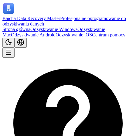
Baicha Data Recovery Master
Profesjonalne oprogramowanie do
odzyskiwania danych
Strona główna
Odzyskiwanie Windows
Odzyskiwanie
Mac
Odzyskiwanie Android
Odzyskiwanie iOS
Centrum pomocy