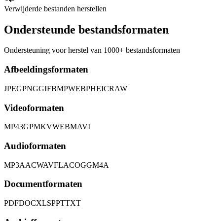
Verwijderde bestanden herstellen
Ondersteunde bestandsformaten
Ondersteuning voor herstel van 1000+ bestandsformaten
Afbeeldingsformaten
JPEG
PNG
GIF
BMP
WEBP
HEIC
RAW
Videoformaten
MP4
3GP
MKV
WEBM
AVI
Audioformaten
MP3
AAC
WAV
FLAC
OGG
M4A
Documentformaten
PDF
DOC
XLS
PPT
TXT