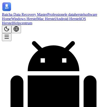
Baicha Data Recovery Master
Professionele dataherstelsoftware
Home
Windows Herstel
Mac Herstel
Android Herstel
iOS
Herstel
Helpcentrum