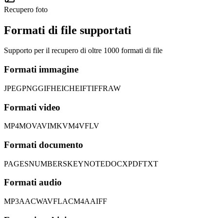
Recupero foto
Formati di file supportati
Supporto per il recupero di oltre 1000 formati di file
Formati immagine
JPEG
PNG
GIF
HEIC
HEIF
TIFF
RAW
Formati video
MP4
MOV
AVI
MKV
M4V
FLV
Formati documento
PAGES
NUMBERS
KEYNOTE
DOCX
PDF
TXT
Formati audio
MP3
AAC
WAV
FLAC
M4A
AIFF