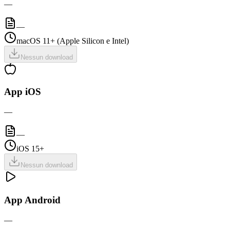
—
—
macOS 11+ (Apple Silicon e Intel)
Nessun download
App iOS
—
—
iOS 15+
Nessun download
App Android
—