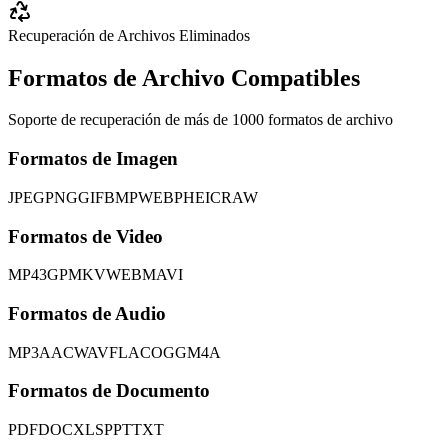
Recuperación de Archivos Eliminados
Formatos de Archivo Compatibles
Soporte de recuperación de más de 1000 formatos de archivo
Formatos de Imagen
JPEG
PNG
GIF
BMP
WEBP
HEIC
RAW
Formatos de Video
MP4
3GP
MKV
WEBM
AVI
Formatos de Audio
MP3
AAC
WAV
FLAC
OGG
M4A
Formatos de Documento
PDF
DOC
XLS
PPT
TXT